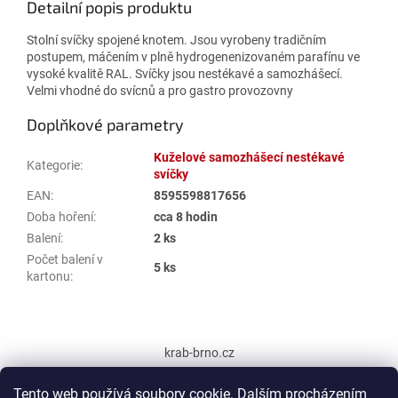
Detailní popis produktu
Stolní svíčky spojené knotem. Jsou vyrobeny tradičním
postupem, máčením v plně hydrogenenizovaném parafínu ve
vysoké kvalitě RAL. Svíčky jsou nestékavé a samozhášecí.
Velmi vhodné do svícnů a pro gastro provozovny
Doplňkové parametry
Kuželové samozhášecí nestékavé
Kategorie
:
svíčky
EAN
:
8595598817656
Doba hoření
:
cca 8 hodin
Balení
:
2 ks
Počet balení v
5 ks
kartonu
:
Z
á
krab-brno.cz
p
a
Tento web používá soubory cookie. Dalším procházením