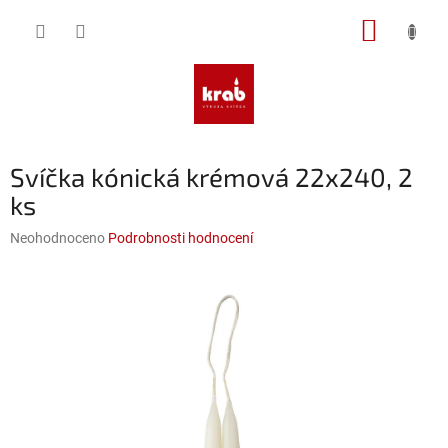
Přejít
NÁKUP
na
obsah
KOŠÍK
Svíčka kónická krémová 22x240, 2
ks
Průměrné
Neohodnoceno
Podrobnosti hodnocení
hodnocení
produktu
je
0,0
z
5
hvězdiček.