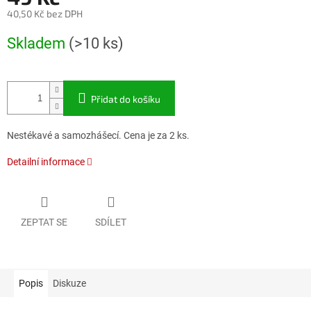
40,50 Kč bez DPH
Měrná
Skladem
(>10 ks)
cena:
Přidat do košíku
Nestékavé a samozhášecí. Cena je za 2 ks.
Detailní informace
ZEPTAT SE
SDÍLET
Popis
Diskuze