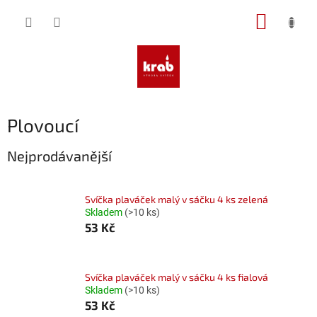
Přejít
NÁKUP
na
obsah
KOŠÍK
Plovoucí
Nejprodávanější
Svíčka plaváček malý v sáčku 4 ks zelená
Skladem
(>10 ks)
53 Kč
Svíčka plaváček malý v sáčku 4 ks fialová
Skladem
(>10 ks)
53 Kč