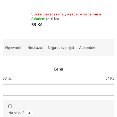
Svíčka plaváček malý v sáčku 4 ks červená
Skladem
(>10 ks)
53 Kč
Ř
a
Nejlevnější
Nejdražší
Nejprodávanější
Abecedně
z
e
n
Cena
í
p
53
Kč
54
Kč
r
o
d
u
k
t
Na skladě
4
ů