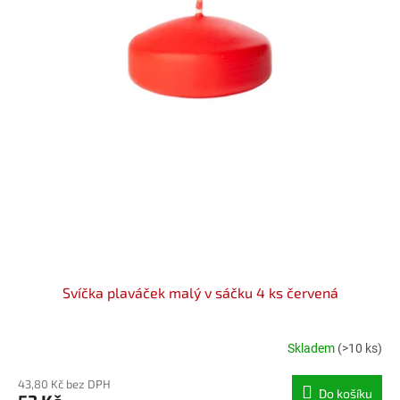
t
ů
Svíčka plaváček malý v sáčku 4 ks červená
Skladem
(>10 ks)
43,80 Kč bez DPH
Do košíku