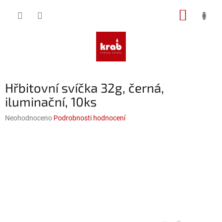
Přejít
NÁKUP
na
obsah
KOŠÍK
Hřbitovní svíčka 32g, černá,
iluminační, 10ks
Průměrné
Neohodnoceno
Podrobnosti hodnocení
hodnocení
produktu
je
0,0
z
5
hvězdiček.