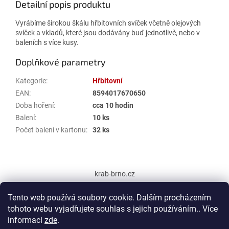
Detailní popis produktu
Vyrábíme širokou škálu hřbitovních svíček včetně olejových
svíček a vkladů, které jsou dodávány buď jednotlivě, nebo v
baleních s více kusy.
Doplňkové parametry
Kategorie
:
Hřbitovní
EAN
:
8594017670650
Doba hoření
:
cca 10 hodin
Balení
:
10 ks
Počet balení v kartonu
:
32 ks
Z
á
krab-brno.cz
p
a
Tento web používá soubory cookie. Dalším procházením
t
tohoto webu vyjadřujete souhlas s jejich používáním.. Více
í
informací
zde
.