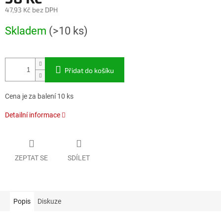
47,93 Kč bez DPH
Měrná
Skladem
(>10 ks)
cena:
Přidat do košíku
Cena je za balení 10 ks
Detailní informace
ZEPTAT SE
SDÍLET
Popis
Diskuze