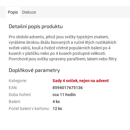
Popis
Diskuze
Detailní popis produktu
Pro období adventu, jehož jsou svíčky typickým znakem,
vyrábíme širokou škálu lisovaných a ručně litých rustikálních
svíček válců, koulí a hvězd včetně populárních balení po 4
kusech v platíčku nebo po 4 kusech postupné velikosti.
Povrchově jsou svíčky upraveny parafínem, lakem nebo flitry.
Doplňkové parametry
Kategorie
:
Sady 4 svíček, nejen na advent
EAN
:
8594017675136
Doba hoření
:
cca 11 hodin
Balení
:
4 ks
Počet balení v kartonu
:
12 ks
Z