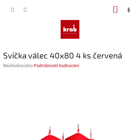
Přejít
NÁKUP
na
obsah
KOŠÍK
Svíčka válec 40x80 4 ks červená
Průměrné
Neohodnoceno
Podrobnosti hodnocení
hodnocení
produktu
je
0,0
z
5
hvězdiček.