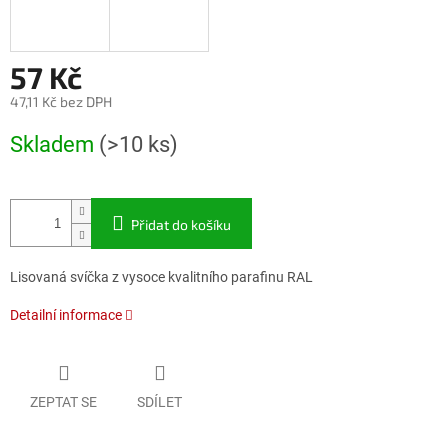
57 Kč
47,11 Kč bez DPH
Měrná
Skladem
(>10 ks)
cena:
Přidat do košíku
Lisovaná svíčka z vysoce kvalitního parafinu RAL
Detailní informace
ZEPTAT SE
SDÍLET