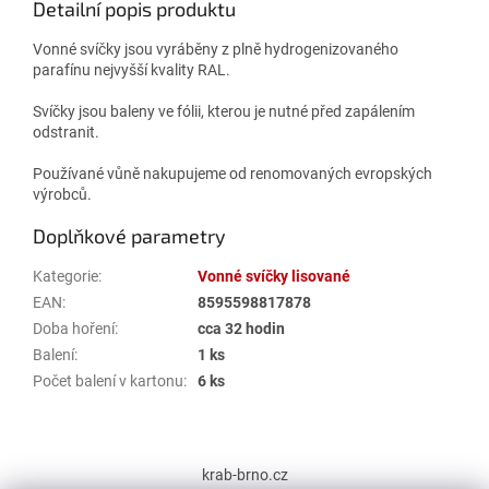
Detailní popis produktu
Vonné svíčky jsou vyráběny z plně hydrogenizovaného
parafínu nejvyšší kvality RAL.
Svíčky jsou baleny ve fólii, kterou je nutné před zapálením
odstranit.
Používané vůně nakupujeme od renomovaných evropských
výrobců.
Doplňkové parametry
Kategorie
:
Vonné svíčky lisované
EAN
:
8595598817878
Doba hoření
:
cca 32 hodin
Balení
:
1 ks
Počet balení v kartonu
:
6 ks
Z
á
krab-brno.cz