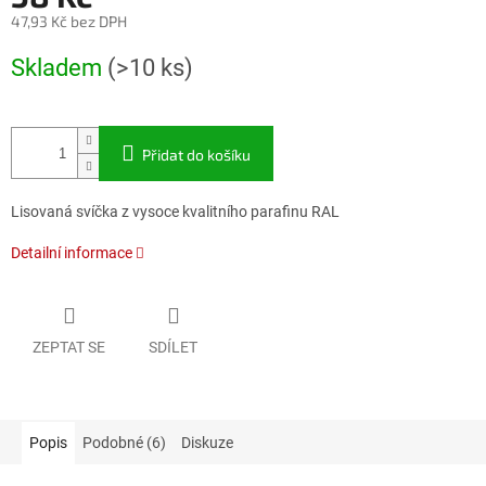
47,93 Kč bez DPH
Měrná
Skladem
(>10 ks)
cena:
Přidat do košíku
Lisovaná svíčka z vysoce kvalitního parafinu RAL
Detailní informace
ZEPTAT SE
SDÍLET
Popis
Podobné (6)
Diskuze