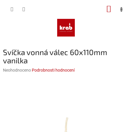
Přejít
NÁKUP
na
obsah
KOŠÍK
Svíčka vonná válec 60x110mm
vanilka
Průměrné
Neohodnoceno
Podrobnosti hodnocení
hodnocení
produktu
je
0,0
z
5
hvězdiček.