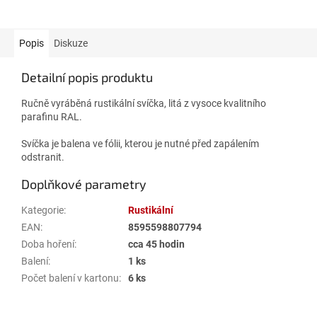
Popis
Diskuze
Detailní popis produktu
Ručně vyráběná rustikální svíčka, litá z vysoce kvalitního
parafinu RAL.
Svíčka je balena ve fólii, kterou je nutné před zapálením
odstranit.
Doplňkové parametry
Kategorie
:
Rustikální
EAN
:
8595598807794
Doba hoření
:
cca 45 hodin
Balení
:
1 ks
Počet balení v kartonu
:
6 ks