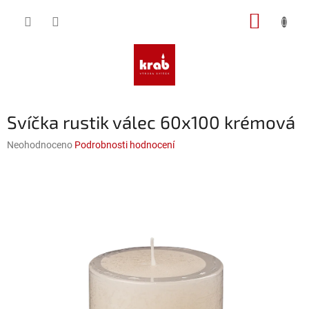
Přejít
NÁKUP
na
obsah
KOŠÍK
Svíčka rustik válec 60x100 krémová
Průměrné
Neohodnoceno
Podrobnosti hodnocení
hodnocení
produktu
je
0,0
z
5
hvězdiček.