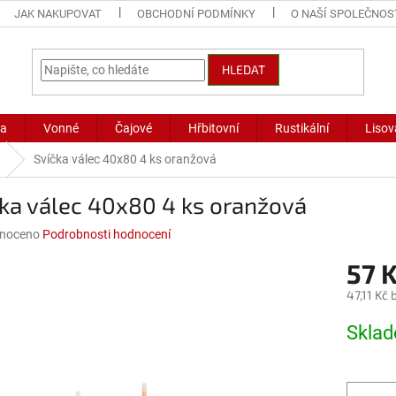
JAK NAKUPOVAT
OBCHODNÍ PODMÍNKY
O NAŠÍ SPOLEČNOS
HLEDAT
ka
Vonné
Čajové
Hřbitovní
Rustikální
Lisov
Svíčka válec 40x80 4 ks oranžová
ka válec 40x80 4 ks oranžová
né
noceno
Podrobnosti hodnocení
ní
57 
u
47,11 Kč
Měrná
Skla
cena:
ek.