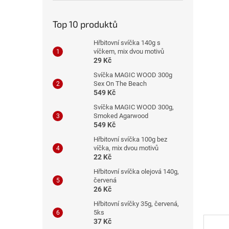
n
e
Top 10 produktů
l
Hřbitovní svíčka 140g s
víčkem, mix dvou motivů
29 Kč
Svíčka MAGIC WOOD 300g
Sex On The Beach
549 Kč
Svíčka MAGIC WOOD 300g,
Smoked Agarwood
549 Kč
Hřbitovní svíčka 100g bez
víčka, mix dvou motivů
22 Kč
Hřbitovní svíčka olejová 140g,
červená
26 Kč
Hřbitovní svíčky 35g, červená,
5ks
37 Kč