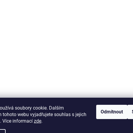
krab-brno.cz
oužívá soubory cookie. Dalším
Odmítnout
 tohoto webu vyjadřujete souhlas s jejich
. Více informací
zde
.