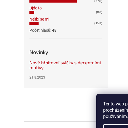
(77%)
Ujde to
(8%)
Nelíbí se mi
(15%)
Počet hlasů:
48
Novinky
Nové hřbitovní svíčky s decentními
motivy
21.8.2023
Z
á
p
Tento web p
a
procházením
t
používáním.
í