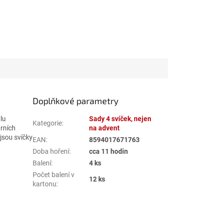
Doplňkové parametry
lu
Sady 4 svíček, nejen
Kategorie
:
árních
na advent
jsou svíčky
EAN
:
8594017671763
Doba hoření
:
cca 11 hodin
Balení
:
4 ks
Počet balení v
12 ks
kartonu
: