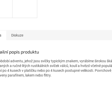
s
Diskuze
ailní popis produktu
období adventu, jehož jsou svíčky typickým znakem, vyrábíme širokou šká
aných a ručně litých rustikálních svíček válců, koulí a hvězd včetně popul
ní po 4 kusech v platíčku nebo po 4 kusech postupné velikosti. Povrchově 
veny parafínem, lakem nebo flitry.