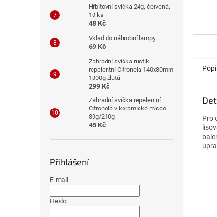
Hřbitovní svíčka 24g, červená,
10 ks
48 Kč
Vklad do náhrobní lampy
69 Kč
Zahradní svíčka rustik
Popi
repelentní Citronela 140x80mm
1000g žlutá
299 Kč
Det
Zahradní svíčka repelentní
Citronela v keramické misce
80g/210g
Pro 
45 Kč
lisov
bale
upra
Přihlášení
E-mail
Heslo