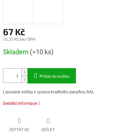
67 Kč
55,37 Kč bez DPH
Měrná
Skladem
(>10 ks)
cena:
Přidat do košíku
Lisovaná svíčka z vysoce kvalitního parafinu RAL
Detailní informace
ZEPTAT SE
SDÍLET