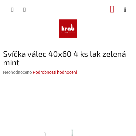
Přejít
NÁKUP
na
obsah
KOŠÍK
Svíčka válec 40x60 4 ks lak zelená
mint
Průměrné
Neohodnoceno
Podrobnosti hodnocení
hodnocení
produktu
je
0,0
z
5
hvězdiček.