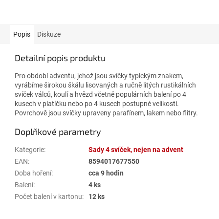
Popis
Diskuze
Detailní popis produktu
Pro období adventu, jehož jsou svíčky typickým znakem,
vyrábíme širokou škálu lisovaných a ručně litých rustikálních
svíček válců, koulí a hvězd včetně populárních balení po 4
kusech v platíčku nebo po 4 kusech postupné velikosti.
Povrchově jsou svíčky upraveny parafínem, lakem nebo flitry.
Doplňkové parametry
Kategorie
:
Sady 4 svíček, nejen na advent
EAN
:
8594017677550
Doba hoření
:
cca 9 hodin
Balení
:
4 ks
Počet balení v kartonu
:
12 ks