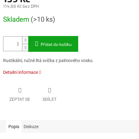
114,88 Kč bez DPH
Měrná
Skladem
(>10 ks)
cena:
Přidat do košíku
Rustikální, ručně litá svíčka z palmového vosku.
Detailní informace
ZEPTAT SE
SDÍLET
Popis
Diskuze