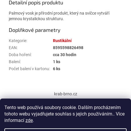
Detailní popis produktu
Palmový vosk je přírodní produkt, který na svíčce vytváří
jemnou krystalickou strukturu.
Doplňkové parametry
Kategorie
:
Rustikální
EAN
:
8595598826498
Doba hoření
:
cca 30 hodin
Balení
:
1 ks
Počet balení v kartonu
:
6 ks
Z
á
krab-brno.cz
p
a
Tento web používá soubory cookie. Dalším procházením
t
tohoto webu vyjadřujete souhlas s jejich používáním.. Více
í
informací
zde
.