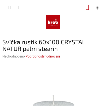
Přejít
NÁKUP
na
obsah
KOŠÍK
Svíčka rustik 60x100 CRYSTAL
NATUR palm stearin
Průměrné
Neohodnoceno
Podrobnosti hodnocení
hodnocení
produktu
je
0,0
z
5
hvězdiček.