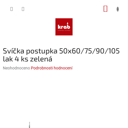
Přejít
NÁKUP
na
obsah
KOŠÍK
Svíčka postupka 50x60/75/90/105
lak 4 ks zelená
Průměrné
Neohodnoceno
Podrobnosti hodnocení
hodnocení
produktu
je
0,0
z
5
hvězdiček.