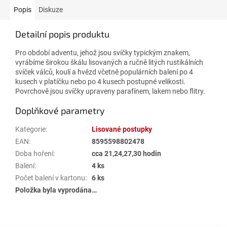
Popis
Diskuze
Detailní popis produktu
Pro období adventu, jehož jsou svíčky typickým znakem,
vyrábíme širokou škálu lisovaných a ručně litých rustikálních
svíček válců, koulí a hvězd včetně populárních balení po 4
kusech v platíčku nebo po 4 kusech postupné velikosti.
Povrchově jsou svíčky upraveny parafínem, lakem nebo flitry.
Doplňkové parametry
Kategorie
:
Lisované postupky
EAN
:
8595598802478
Doba hoření
:
cca 21,24,27,30 hodin
Balení
:
4 ks
Počet balení v kartonu
:
6 ks
Položka byla vyprodána…
Z