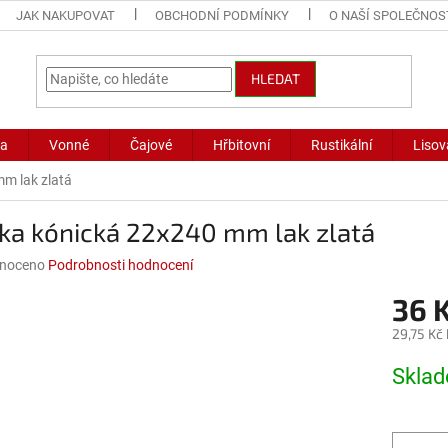
JAK NAKUPOVAT
OBCHODNÍ PODMÍNKY
O NAŠÍ SPOLEČNOS
HLEDAT
ka
Vonné
Čajové
Hřbitovní
Rustikální
Lisov
m lak zlatá
ka kónická 22x240 mm lak zlatá
né
noceno
Podrobnosti hodnocení
ní
36 
u
29,75 Kč
Měrná
Skla
cena:
ek.