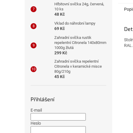
Hřbitovní svíčka 24g, červená,
Popi
10 ks
48 Kč
Vklad do náhrobní lampy
Det
69 Kč
Zahradní svíčka rustik
Stol
repelentní Citronela 140x80mm
RAL.
1000g žlutá
299 Kč
Zahradní svíčka repelentní
Citronela v keramické misce
80g/210g
45 Kč
Přihlášení
E-mail
Heslo