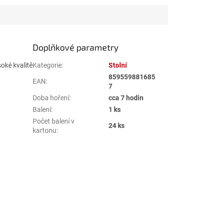
Doplňkové parametry
oké kvalitě
Kategorie
:
Stolní
859559881685
EAN
:
7
Doba hoření
:
cca 7 hodin
Balení
:
1 ks
Počet balení v
24 ks
kartonu
: