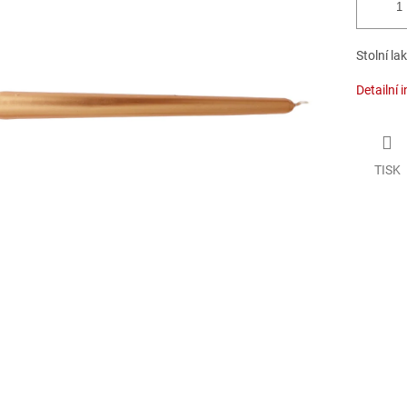
Stolní la
Detailní 
TISK