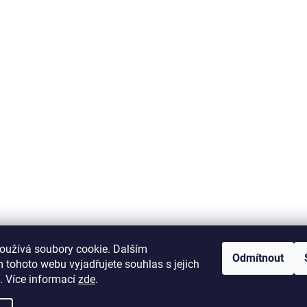
krab-brno.cz
oužívá soubory cookie. Dalším
Odmítnout
 tohoto webu vyjadřujete souhlas s jejich
. Více informací
zde
.