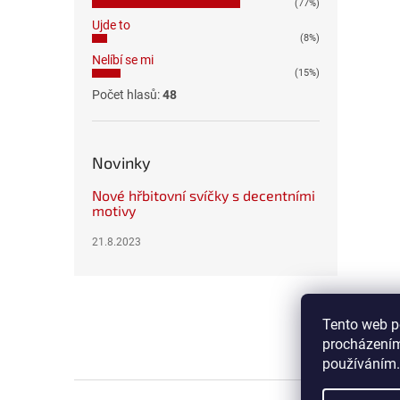
(77%)
Ujde to
(8%)
Nelíbí se mi
(15%)
Počet hlasů:
48
Novinky
Nové hřbitovní svíčky s decentními
motivy
21.8.2023
Z
á
p
Tento web p
a
procházením
t
používáním.
í