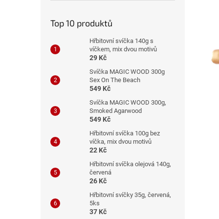
n
e
Top 10 produktů
l
Hřbitovní svíčka 140g s
víčkem, mix dvou motivů
29 Kč
Svíčka MAGIC WOOD 300g
Sex On The Beach
549 Kč
Svíčka MAGIC WOOD 300g,
Smoked Agarwood
549 Kč
Hřbitovní svíčka 100g bez
víčka, mix dvou motivů
22 Kč
Hřbitovní svíčka olejová 140g,
červená
26 Kč
Hřbitovní svíčky 35g, červená,
5ks
37 Kč