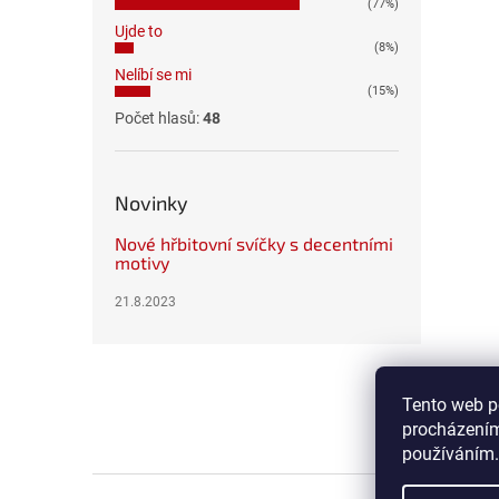
(77%)
Ujde to
(8%)
Nelíbí se mi
(15%)
Počet hlasů:
48
Novinky
Nové hřbitovní svíčky s decentními
motivy
21.8.2023
Z
á
p
Tento web p
a
procházením
t
používáním.
í