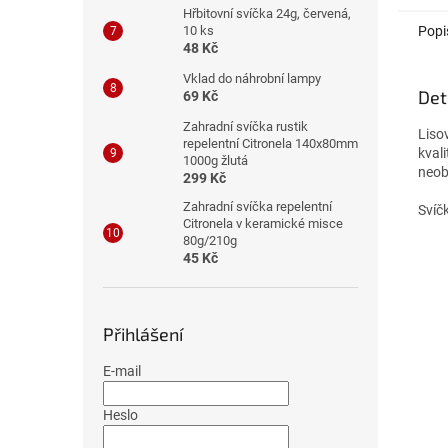
Hřbitovní svíčka 24g, červená,
Popi
10 ks
48 Kč
Vklad do náhrobní lampy
Det
69 Kč
Zahradní svíčka rustik
Liso
repelentní Citronela 140x80mm
kval
1000g žlutá
neob
299 Kč
Zahradní svíčka repelentní
Svíčk
Citronela v keramické misce
80g/210g
45 Kč
Přihlášení
E-mail
Heslo