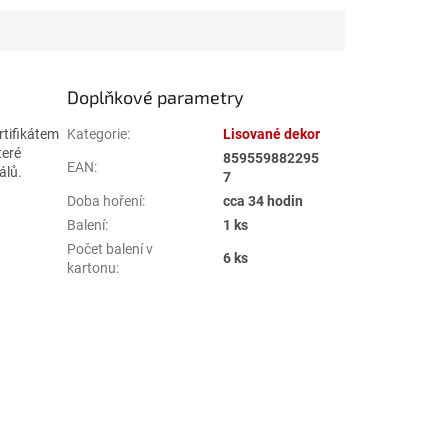
Doplňkové parametry
rtifikátem
Kategorie
:
Lisované dekor
teré
859559882295
EAN
:
álů.
7
Doba hoření
:
cca 34 hodin
Balení
:
1 ks
Počet balení v
6 ks
kartonu
: