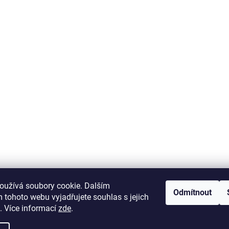
krab-brno.cz
oužívá soubory cookie. Dalším
Odmítnout
 tohoto webu vyjadřujete souhlas s jejich
. Více informací
zde
.