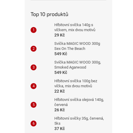
n
e
Top 10 produktů
l
Hřbitovní svíčka 140g s
víčkem, mix dvou motivů
29 Kč
Svíčka MAGIC WOOD 300g
Sex On The Beach
549 Kč
Svíčka MAGIC WOOD 300g,
Smoked Agarwood
549 Kč
Hřbitovní svíčka 100g bez
víčka, mix dvou motivů
22 Kč
Hřbitovní svíčka olejová 140g,
červená
26 Kč
Hřbitovní svíčky 35g, červená,
5ks
37 Kč