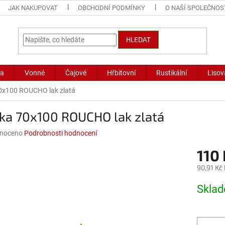
JAK NAKUPOVAT
OBCHODNÍ PODMÍNKY
O NAŠÍ SPOLEČNOS
HLEDAT
ka
Vonné
Čajové
Hřbitovní
Rustikální
Lisov
0x100 ROUCHO lak zlatá
čka 70x100 ROUCHO lak zlatá
né
noceno
Podrobnosti hodnocení
ní
110 
u
90,91 Kč
Měrná
Skla
cena:
ek.