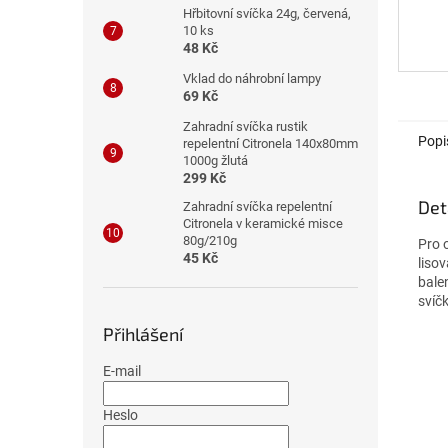
Hřbitovní svíčka 24g, červená,
10 ks
48 Kč
Vklad do náhrobní lampy
69 Kč
Zahradní svíčka rustik
Popi
repelentní Citronela 140x80mm
1000g žlutá
299 Kč
Det
Zahradní svíčka repelentní
Citronela v keramické misce
80g/210g
Pro 
45 Kč
lisov
bale
svíč
Přihlášení
E-mail
Heslo