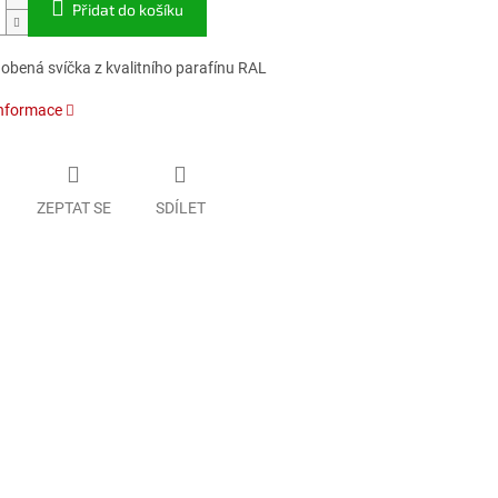
Přidat do košíku
obená svíčka z kvalitního parafínu
RAL
informace
ZEPTAT SE
SDÍLET