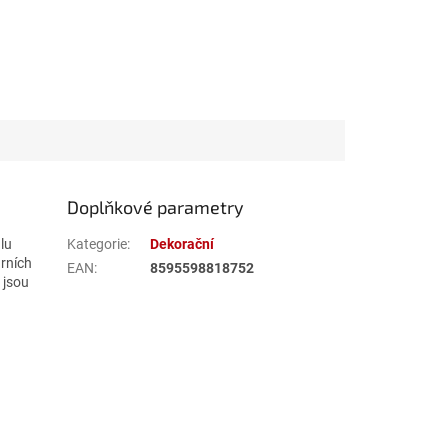
Doplňkové parametry
lu
Kategorie
:
Dekorační
árních
EAN
:
8595598818752
 jsou