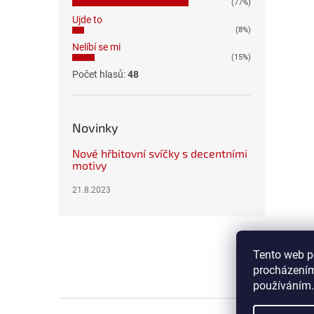
(77%)
Ujde to
(8%)
Nelíbí se mi
(15%)
Počet hlasů:
48
Novinky
Nové hřbitovní svíčky s decentními
motivy
21.8.2023
Z
á
p
Tento web p
a
procházením
t
používáním.
í