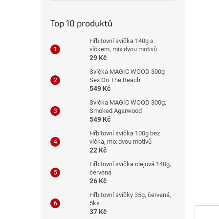
n
e
Top 10 produktů
l
Hřbitovní svíčka 140g s
víčkem, mix dvou motivů
29 Kč
Svíčka MAGIC WOOD 300g
Sex On The Beach
549 Kč
Svíčka MAGIC WOOD 300g,
Smoked Agarwood
549 Kč
Hřbitovní svíčka 100g bez
víčka, mix dvou motivů
22 Kč
Hřbitovní svíčka olejová 140g,
červená
26 Kč
Hřbitovní svíčky 35g, červená,
5ks
37 Kč