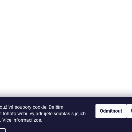
krab-brno.cz
oužívá soubory cookie. Dalším
Odmítnout
 tohoto webu vyjadřujete souhlas s jejich
. Více informací
zde
.