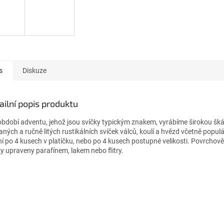
s
Diskuze
ailní popis produktu
období adventu, jehož jsou svíčky typickým znakem, vyrábíme širokou šká
aných a ručně litých rustikálních svíček válců, koulí a hvězd včetně popul
ní po 4 kusech v platíčku, nebo po 4 kusech postupné velikosti. Povrchově
ky upraveny parafínem, lakem nebo flitry.