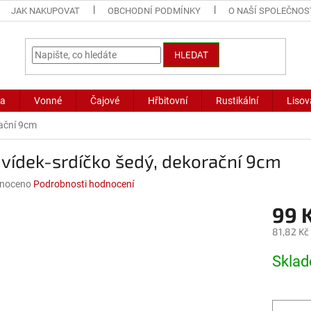
JAK NAKUPOVAT
OBCHODNÍ PODMÍNKY
O NAŠÍ SPOLEČNOS
HLEDAT
ka
Vonné
Čajové
Hřbitovní
Rustikální
Lisov
rační 9cm
vídek-srdíčko šedý, dekorační 9cm
né
noceno
Podrobnosti hodnocení
ní
99 
u
81,82 Kč
Měrná
Skla
cena:
ek.