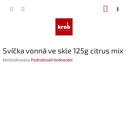
Přejít
NÁKUP
na
obsah
KOŠÍK
Svíčka vonná ve skle 125g citrus mix
Průměrné
Neohodnoceno
Podrobnosti hodnocení
hodnocení
produktu
je
0,0
z
5
hvězdiček.