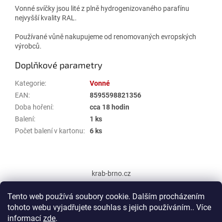
Vonné svíčky jsou lité z plně hydrogenizovaného parafínu
nejvyšší kvality RAL.
Používané vůně nakupujeme od renomovaných evropských
výrobců.
Doplňkové parametry
Kategorie
:
Vonné
EAN
:
8595598821356
Doba hoření
:
cca 18 hodin
Balení
:
1 ks
Počet balení v kartonu
:
6 ks
Z
á
krab-brno.cz
p
a
Tento web používá soubory cookie. Dalším procházením
t
tohoto webu vyjadřujete souhlas s jejich používáním.. Více
í
informací
zde
.