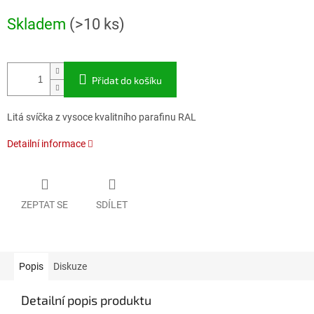
Měrná
Skladem
(>10 ks)
cena:
Přidat do košíku
Litá svíčka z vysoce kvalitního parafinu RAL
Detailní informace
ZEPTAT SE
SDÍLET
Popis
Diskuze
Detailní popis produktu