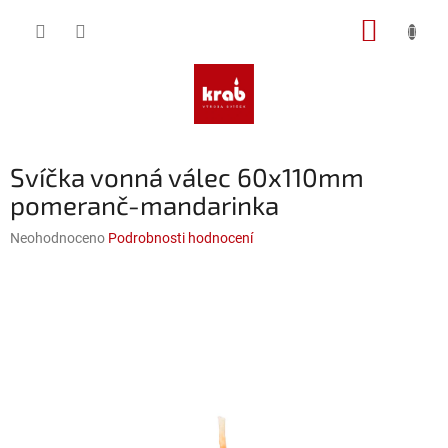
Přejít
NÁKUP
na
obsah
KOŠÍK
Svíčka vonná válec 60x110mm
pomeranč-mandarinka
Průměrné
Neohodnoceno
Podrobnosti hodnocení
hodnocení
produktu
je
0,0
z
5
hvězdiček.