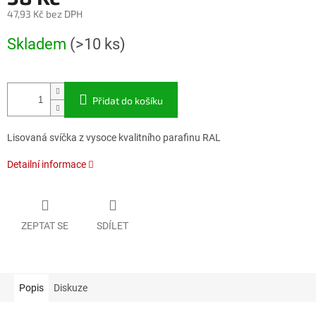
47,93 Kč bez DPH
Měrná
Skladem
(>10 ks)
cena:
Přidat do košíku
Lisovaná svíčka z vysoce kvalitního parafinu RAL
Detailní informace
ZEPTAT SE
SDÍLET
Popis
Diskuze