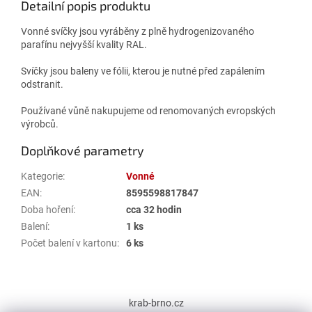
Detailní popis produktu
Vonné svíčky jsou vyráběny z plně hydrogenizovaného
parafínu nejvyšší kvality RAL.
Svíčky jsou baleny ve fólii, kterou je nutné před zapálením
odstranit.
Používané vůně nakupujeme od renomovaných evropských
výrobců.
Doplňkové parametry
Kategorie
:
Vonné
EAN
:
8595598817847
Doba hoření
:
cca 32 hodin
Balení
:
1 ks
Počet balení v kartonu
:
6 ks
Z
á
krab-brno.cz