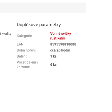
Doplňkové parametry
 kvality
Vonné svíčky
Kategorie
:
rustikální
EAN
:
8595598818080
Doba hoření
:
cca 20 hodin
Balení
:
1 ks
Počet balení v
6 ks
kartonu
: