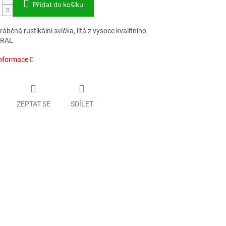
Přidat do košíku
áběná rustikální svíčka, litá z vysoce kvalitního
 RAL
informace
ZEPTAT SE
SDÍLET