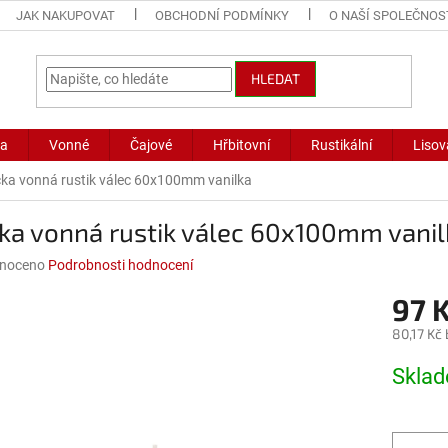
JAK NAKUPOVAT
OBCHODNÍ PODMÍNKY
O NAŠÍ SPOLEČNOS
HLEDAT
ka
Vonné
Čajové
Hřbitovní
Rustikální
Lisov
čka vonná rustik válec 60x100mm vanilka
ka vonná rustik válec 60x100mm vanil
né
noceno
Podrobnosti hodnocení
ní
97 
u
80,17 Kč
Měrná
Skla
cena:
ek.