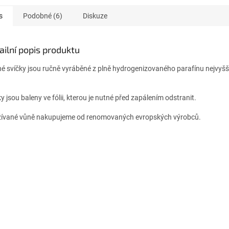
s
Podobné (6)
Diskuze
ailní popis produktu
é svíčky jsou ručně vyráběné z plně hydrogenizovaného parafínu nejvyšší
y jsou baleny ve fólii, kterou je nutné před zapálením odstranit.
ívané vůně nakupujeme od renomovaných evropských výrobců.