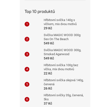
n
e
Top 10 produktů
l
Hřbitovní svíčka 140g s
víčkem, mix dvou motivů
29 Kč
Svíčka MAGIC WOOD 300g
Sex On The Beach
549 Kč
Svíčka MAGIC WOOD 300g,
Smoked Agarwood
549 Kč
Hřbitovní svíčka 100g bez
víčka, mix dvou motivů
22 Kč
Hřbitovní svíčka olejová 140g,
červená
26 Kč
Hřbitovní svíčky 35g, červená,
5ks
37 Kč