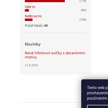
(77%)
Ujde to
(8%)
Nelíbí se mi
(15%)
Počet hlasů:
48
Novinky
Nové hřbitovní svíčky s decentními
motivy
21.8.2023
Z
á
p
Tento web p
a
procházením
t
používáním.
í