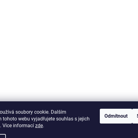
krab-brno.cz
oužívá soubory cookie. Dalším
Odmítnout
 tohoto webu vyjadřujete souhlas s jejich
. Více informací
zde
.