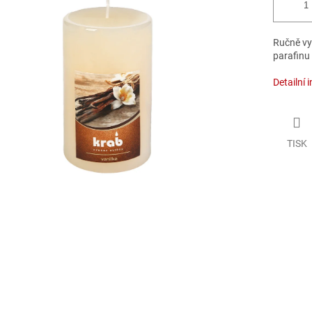
Ručně vyr
parafinu
Detailní 
TISK