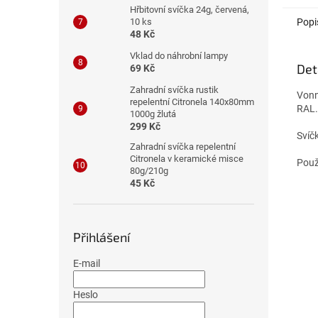
Hřbitovní svíčka 24g, červená,
Popi
10 ks
48 Kč
Vklad do náhrobní lampy
Det
69 Kč
Zahradní svíčka rustik
Vonn
repelentní Citronela 140x80mm
RAL.
1000g žlutá
299 Kč
Svíčk
Zahradní svíčka repelentní
Citronela v keramické misce
Použ
80g/210g
45 Kč
Přihlášení
E-mail
Heslo