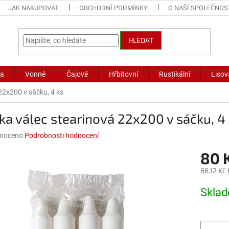
JAK NAKUPOVAT
OBCHODNÍ PODMÍNKY
O NAŠÍ SPOLEČNOS
HLEDAT
ka
Vonné
Čajové
Hřbitovní
Rustikální
Lisov
22x200 v sáčku, 4 ks
ka válec stearinová 22x200 v sáčku, 4
né
noceno
Podrobnosti hodnocení
ní
80 
u
66,12 Kč
Měrná
Skla
cena:
ek.