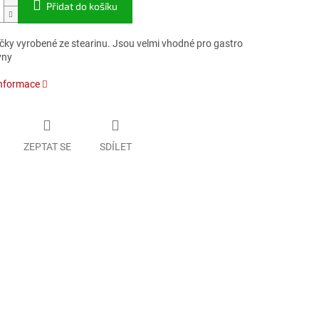
Přidat do košíku
íčky vyrobené ze stearinu. Jsou velmi vhodné pro gastro
vny
informace
ZEPTAT SE
SDÍLET