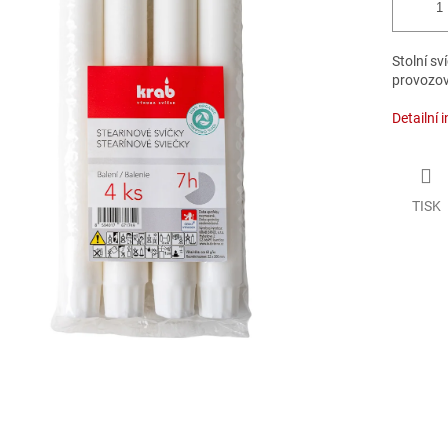
Stolní sv
provozo
Detailní 
TISK