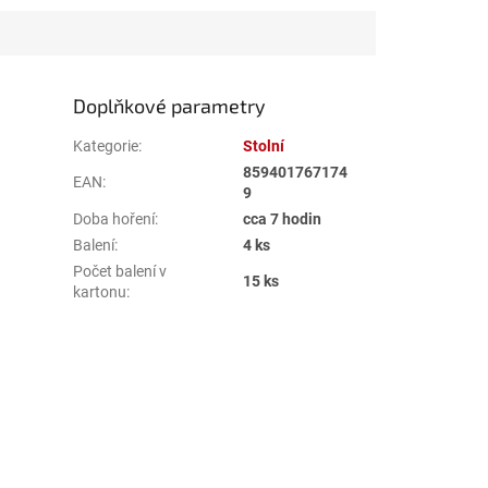
Doplňkové parametry
Kategorie
:
Stolní
859401767174
EAN
:
9
Doba hoření
:
cca 7 hodin
Balení
:
4 ks
Počet balení v
15 ks
kartonu
: