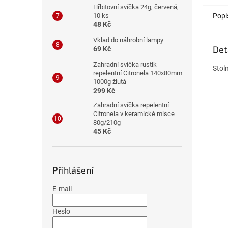
Hřbitovní svíčka 24g, červená,
Popi
10 ks
48 Kč
Vklad do náhrobní lampy
Det
69 Kč
Zahradní svíčka rustik
Stol
repelentní Citronela 140x80mm
1000g žlutá
299 Kč
Zahradní svíčka repelentní
Citronela v keramické misce
80g/210g
45 Kč
Přihlášení
E-mail
Heslo