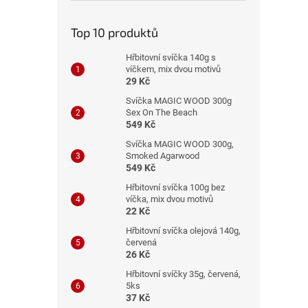
n
e
Top 10 produktů
l
Hřbitovní svíčka 140g s
víčkem, mix dvou motivů
29 Kč
Svíčka MAGIC WOOD 300g
Sex On The Beach
549 Kč
Svíčka MAGIC WOOD 300g,
Smoked Agarwood
549 Kč
Hřbitovní svíčka 100g bez
víčka, mix dvou motivů
22 Kč
Hřbitovní svíčka olejová 140g,
červená
26 Kč
Hřbitovní svíčky 35g, červená,
5ks
37 Kč