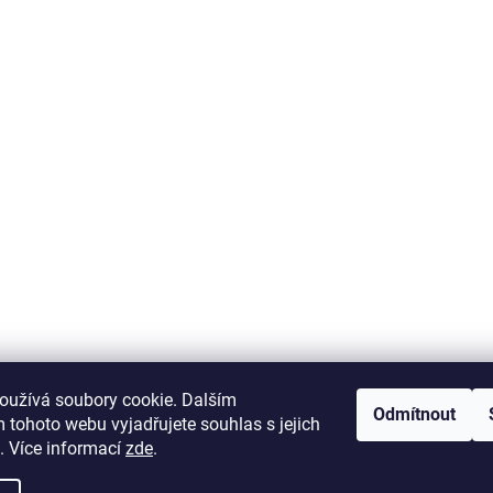
krab-brno.cz
oužívá soubory cookie. Dalším
Odmítnout
 tohoto webu vyjadřujete souhlas s jejich
. Více informací
zde
.