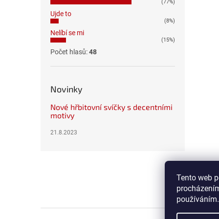
(77%)
Ujde to
(8%)
Nelíbí se mi
(15%)
Počet hlasů:
48
Novinky
Nové hřbitovní svíčky s decentními
motivy
21.8.2023
Z
á
p
Tento web p
a
procházením
t
používáním.
í