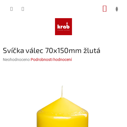
Přejít
NÁKUP
na
obsah
KOŠÍK
Svíčka válec 70x150mm žlutá
Průměrné
Neohodnoceno
Podrobnosti hodnocení
hodnocení
produktu
je
0,0
z
5
hvězdiček.