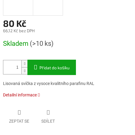
80 Kč
66,12 Kč bez DPH
Měrná
Skladem
(>10 ks)
cena:
Přidat do košíku
Lisovaná svíčka z vysoce kvalitního parafinu RAL
Detailní informace
ZEPTAT SE
SDÍLET