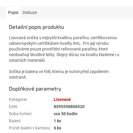
Popis
Diskuze
Detailní popis produktu
Lisovaná svíčka s nejvyšší kvalitou parafínu, certifikovanou
celoevropským certifikátem kvality RAL. Pro její výrobu
používáme pouze prvotřídní rafinované parafíny, které
neobsahují škodlivé látky. Stejný důraz na kvalitu klademe i u
ostatních materiálů.
Svíčka je balena ve fólii, kterou je nutné před zapálením
odstranit.
Doplňkové parametry
Kategorie
:
Lisované
EAN
:
8595598806520
Doba hoření
:
cca 50 hodin
Balení
:
1 ks
Počet balení v kartonu
:
6 ks