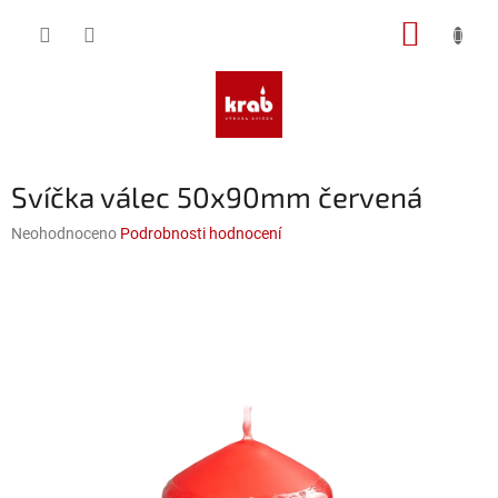
Přejít
NÁKUP
na
obsah
KOŠÍK
Svíčka válec 50x90mm červená
Průměrné
Neohodnoceno
Podrobnosti hodnocení
hodnocení
produktu
je
0,0
z
5
hvězdiček.