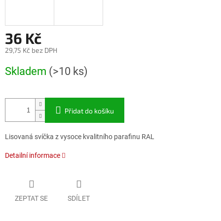
36 Kč
29,75 Kč bez DPH
Měrná
Skladem
(>10 ks)
cena:
Přidat do košíku
Lisovaná svíčka z vysoce kvalitního parafinu RAL
Detailní informace
ZEPTAT SE
SDÍLET