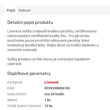
Popis
Diskuze
Detailní popis produktu
Lisovaná svíčka s nejvyšší kvalitou parafínu, certifikovanou
celoevropským certifikátem kvality RAL. Pro její výrobu
používáme pouze prvotřídní rafinované parafíny, které
neobsahují škodlivé látky. Stejný důraz na kvalitu klademe i u
ostatních materiálů.
Svíčka je balena ve fólii, kterou je nutné před zapálením
odstranit.
Doplňkové parametry
Kategorie
:
Lisované
EAN
:
8595598806100
Doba hoření
:
cca 20 hodin
Balení
:
1 ks
Počet balení v kartonu
:
12 ks