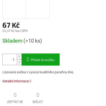
67 Kč
55,37 Kč bez DPH
Měrná
Skladem
(>10 ks)
cena:
Přidat do košíku
Lisovaná svíčka z vysoce kvalitního parafinu RAL
Detailní informace
ZEPTAT SE
SDÍLET