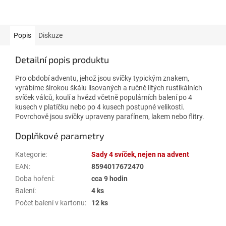
Popis
Diskuze
Detailní popis produktu
Pro období adventu, jehož jsou svíčky typickým znakem,
vyrábíme širokou škálu lisovaných a ručně litých rustikálních
svíček válců, koulí a hvězd včetně populárních balení po 4
kusech v platíčku nebo po 4 kusech postupné velikosti.
Povrchově jsou svíčky upraveny parafínem, lakem nebo flitry.
Doplňkové parametry
Kategorie
:
Sady 4 svíček, nejen na advent
EAN
:
8594017672470
Doba hoření
:
cca 9 hodin
Balení
:
4 ks
Počet balení v kartonu
:
12 ks