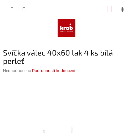
Přejít
NÁKUP
na
obsah
KOŠÍK
Svíčka válec 40x60 lak 4 ks bílá
perleť
Průměrné
Neohodnoceno
Podrobnosti hodnocení
hodnocení
produktu
je
0,0
z
5
hvězdiček.