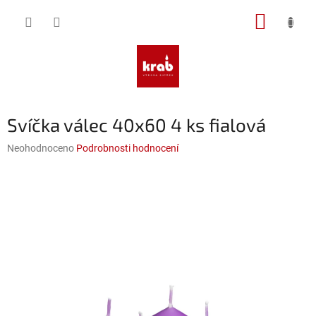
Přejít
NÁKUP
na
obsah
KOŠÍK
Svíčka válec 40x60 4 ks fialová
Průměrné
Neohodnoceno
Podrobnosti hodnocení
hodnocení
produktu
je
0,0
z
5
hvězdiček.