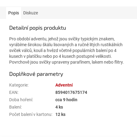
Popis
Diskuze
Detailní popis produktu
Pro období adventu, jehož jsou svíčky typickým znakem,
vyrábíme širokou škálu lisovaných a ručně litých rustikálních
svíček válců, koulí a hvězd včetně populárních balení po 4
kusech v platíčku nebo po 4 kusech postupné velikosti.
Povrchově jsou svíčky upraveny parafínem, lakem nebo flitry.
Doplňkové parametry
Kategorie
:
Adventní
EAN
:
8594017675174
Doba hoření
:
cca 9 hodin
Balení
:
4 ks
Počet balení v kartonu
:
12 ks
Z