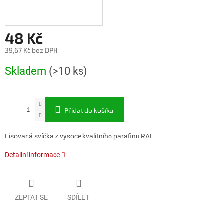
48 Kč
39,67 Kč bez DPH
Měrná
Skladem
(>10 ks)
cena:
Přidat do košíku
Lisovaná svíčka z vysoce kvalitního parafinu RAL
Detailní informace
ZEPTAT SE
SDÍLET