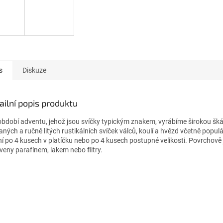
s
Diskuze
ailní popis produktu
období adventu, jehož jsou svíčky typickým znakem, vyrábíme širokou šká
aných a ručně litých rustikálních svíček válců, koulí a hvězd včetně popul
ní po 4 kusech v platíčku nebo po 4 kusech postupné velikosti. Povrchově 
veny parafínem, lakem nebo flitry.