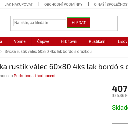
JAK NAKUPOVAT
OBCHODNÍ PODMÍNKY
O NAŠÍ SPOLEČNOS
HLEDAT
ka
Vonné
Čajové
Hřbitovní
Rustikální
Lisov
Svíčka rustik válec 60x80 4ks lak bordó s drážkou
ka rustik válec 60x80 4ks lak bordó s
né
noceno
Podrobnosti hodnocení
ní
407
u
336,36 K
Měrná
Skla
cena:
ek.