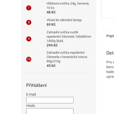
Hřbitovní svíčka 24g, červená,
10 ks
48 Kč
Vklad do náhrobní lampy
69 Kč
Zahradní svíčka rustik
Popi
repelentní Citronela 140x80mm
1000g žlutá
299 Kč
Det
Zahradní svíčka repelentní
Citronela v keramické misce
80g/210g
Pro 
45 Kč
lisov
bale
upra
Přihlášení
E-mail
Heslo