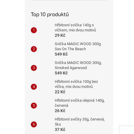
n
e
Top 10 produktů
l
Hřbitovní svíčka 140g s
víčkem, mix dvou motivů
29 Kč
Svíčka MAGIC WOOD 300g
Sex On The Beach
549 Kč
Svíčka MAGIC WOOD 300g,
Smoked Agarwood
549 Kč
Hřbitovní svíčka 100g bez
víčka, mix dvou motivů
22 Kč
Hřbitovní svíčka olejová 140g,
červená
26 Kč
Hřbitovní svíčky 35g, červená,
5ks
37 Kč