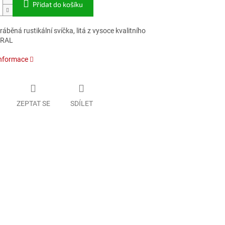
Přidat do košíku
áběná rustikální svíčka, litá z vysoce kvalitního
 RAL
informace
ZEPTAT SE
SDÍLET