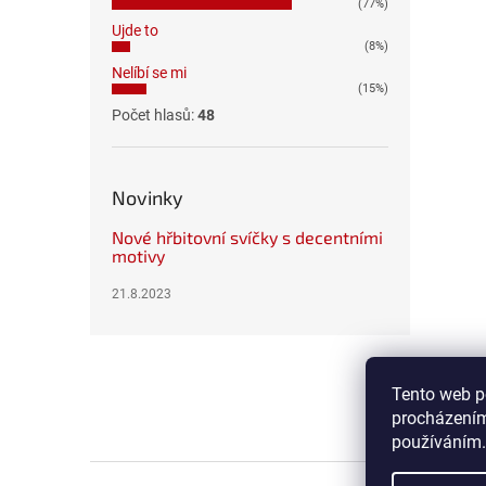
(77%)
Ujde to
(8%)
Nelíbí se mi
(15%)
Počet hlasů:
48
Novinky
Nové hřbitovní svíčky s decentními
motivy
21.8.2023
Z
á
p
Tento web p
a
procházením
t
používáním.
í