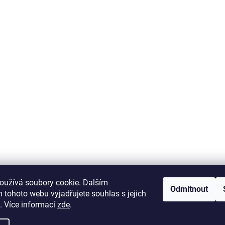
krab-brno.cz
oužívá soubory cookie. Dalším
Odmítnout
 tohoto webu vyjadřujete souhlas s jejich
. Více informací
zde
.