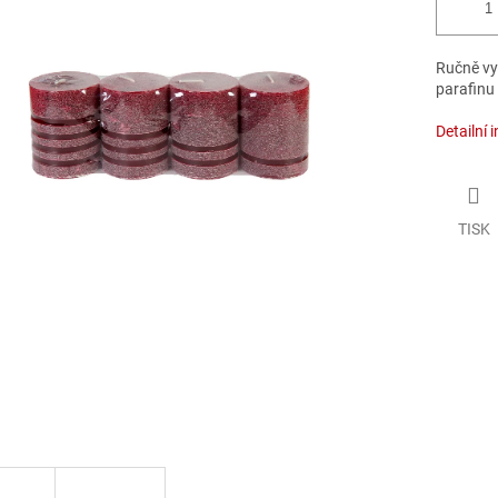
Ručně vyr
parafinu
Detailní 
TISK