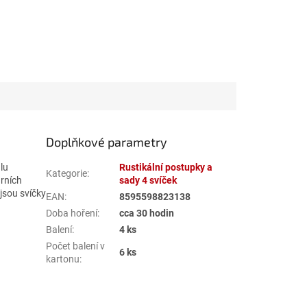
Doplňkové parametry
lu
Rustikální postupky a
Kategorie
:
árních
sady 4 svíček
jsou svíčky
EAN
:
8595598823138
Doba hoření
:
cca 30 hodin
Balení
:
4 ks
Počet balení v
6 ks
kartonu
: