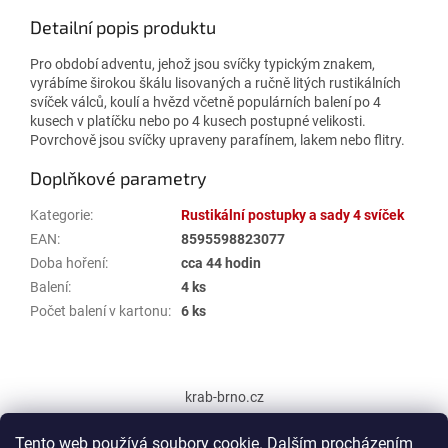
Detailní popis produktu
Pro období adventu, jehož jsou svíčky typickým znakem,
vyrábíme širokou škálu lisovaných a ručně litých rustikálních
svíček válců, koulí a hvězd včetně populárních balení po 4
kusech v platíčku nebo po 4 kusech postupné velikosti.
Povrchově jsou svíčky upraveny parafínem, lakem nebo flitry.
Doplňkové parametry
Kategorie
:
Rustikální postupky a sady 4 svíček
EAN
:
8595598823077
Doba hoření
:
cca 44 hodin
Balení
:
4 ks
Počet balení v kartonu
:
6 ks
Z
á
krab-brno.cz
p
a
Tento web používá soubory cookie. Dalším procházením