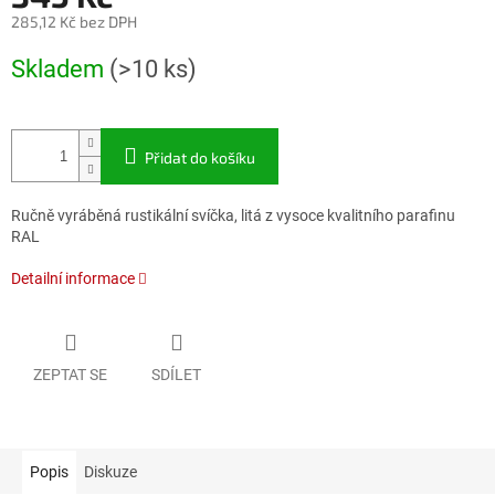
285,12 Kč bez DPH
Měrná
Skladem
(>10 ks)
cena:
Přidat do košíku
Ručně vyráběná rustikální svíčka, litá z vysoce kvalitního parafinu
RAL
Detailní informace
ZEPTAT SE
SDÍLET
Popis
Diskuze