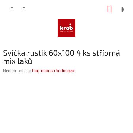
Přejít
NÁKUP
na
obsah
KOŠÍK
Svíčka rustik 60x100 4 ks stříbrná
mix laků
Průměrné
Neohodnoceno
Podrobnosti hodnocení
hodnocení
produktu
je
0,0
z
5
hvězdiček.