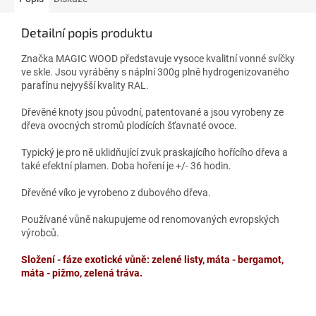
Detailní popis produktu
Značka MAGIC WOOD představuje vysoce kvalitní vonné svíčky
ve skle. Jsou vyráběny s náplní 300g plně hydrogenizovaného
parafínu nejvyšší kvality RAL.
Dřevěné knoty jsou původní, patentované a jsou vyrobeny ze
dřeva ovocných stromů plodících šťavnaté ovoce.
Typický je pro ně uklidňující zvuk praskajícího hořícího dřeva a
také efektní plamen. Doba hoření je +/- 36 hodin.
Dřevěné víko je vyrobeno z dubového dřeva.
Používané vůně nakupujeme od renomovaných evropských
výrobců.
Složení - fáze exotické vůně: zelené listy, máta - bergamot,
máta - pižmo, zelená tráva.