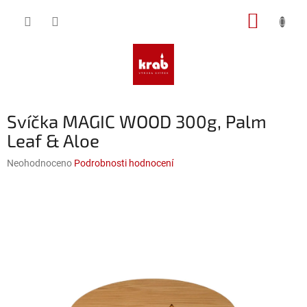
Přejít
NÁKUP
na
obsah
KOŠÍK
Svíčka MAGIC WOOD 300g, Palm
Leaf & Aloe
Průměrné
Neohodnoceno
Podrobnosti hodnocení
hodnocení
produktu
je
0,0
z
5
hvězdiček.