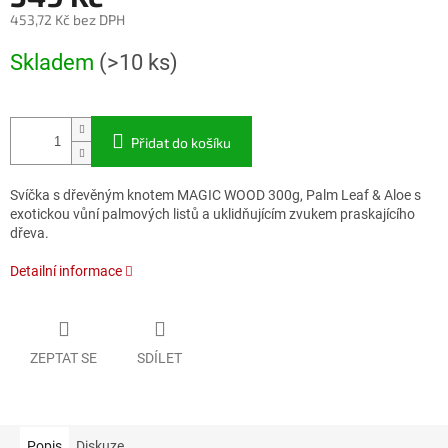
453,72 Kč bez DPH
Měrná
Skladem
(>10 ks)
cena:
Přidat do košíku
Svíčka s dřevěným knotem MAGIC WOOD 300g, Palm Leaf & Aloe s
exotickou vůní palmových listů a uklidňujícím zvukem praskajícího
dřeva.
Detailní informace
ZEPTAT SE
SDÍLET
Popis
Diskuze