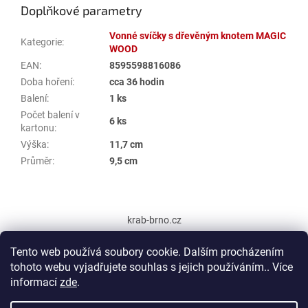
Doplňkové parametry
Vonné svíčky s dřevěným knotem MAGIC
Kategorie
:
WOOD
EAN
:
8595598816086
Doba hoření
:
cca 36 hodin
Balení
:
1 ks
Počet balení v
6 ks
kartonu
:
Výška
:
11,7 cm
Průměr
:
9,5 cm
Z
á
krab-brno.cz
p
a
Tento web používá soubory cookie. Dalším procházením
t
tohoto webu vyjadřujete souhlas s jejich používáním.. Více
í
informací
zde
.