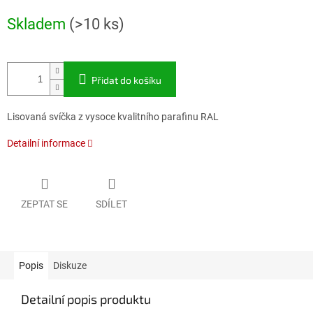
Měrná
Skladem
(>10 ks)
cena:
Přidat do košíku
Lisovaná svíčka z vysoce kvalitního parafinu RAL
Detailní informace
ZEPTAT SE
SDÍLET
Popis
Diskuze
Detailní popis produktu