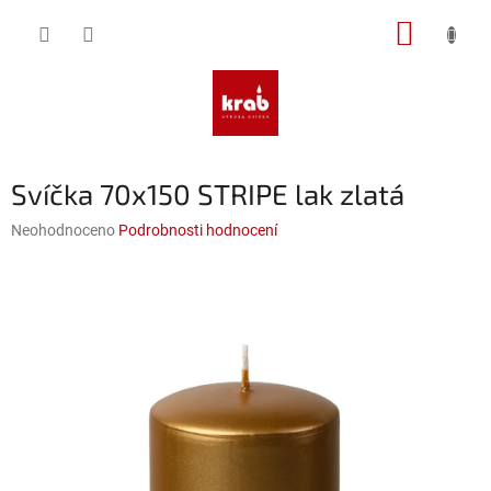
Přejít
NÁKUP
na
obsah
KOŠÍK
Svíčka 70x150 STRIPE lak zlatá
Průměrné
Neohodnoceno
Podrobnosti hodnocení
hodnocení
produktu
je
0,0
z
5
hvězdiček.