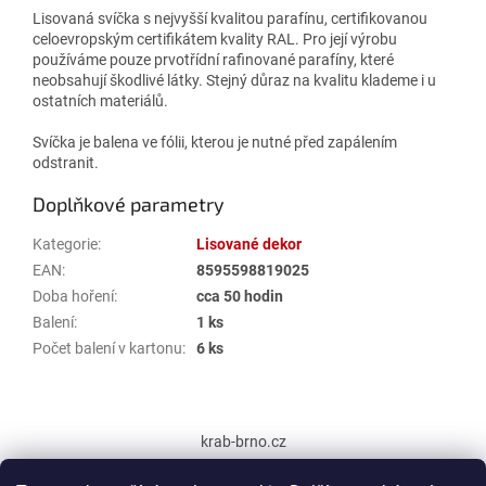
Lisovaná svíčka s nejvyšší kvalitou parafínu, certifikovanou
celoevropským certifikátem kvality RAL. Pro její výrobu
používáme pouze prvotřídní rafinované parafíny, které
neobsahují škodlivé látky. Stejný důraz na kvalitu klademe i u
ostatních materiálů.
Svíčka je balena ve fólii, kterou je nutné před zapálením
odstranit.
Doplňkové parametry
Kategorie
:
Lisované dekor
EAN
:
8595598819025
Doba hoření
:
cca 50 hodin
Balení
:
1 ks
Počet balení v kartonu
:
6 ks
Z
á
krab-brno.cz
p
a