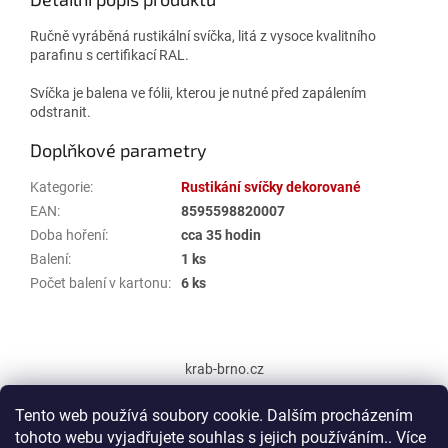
Ručně vyráběná rustikální svíčka, litá z vysoce kvalitního
parafinu s certifikací RAL.
Svíčka je balena ve fólii, kterou je nutné před zapálením
odstranit.
Doplňkové parametry
Kategorie
:
Rustikání svíčky dekorované
EAN
:
8595598820007
Doba hoření
:
cca 35 hodin
Balení
:
1 ks
Počet balení v kartonu
:
6 ks
Z
á
krab-brno.cz
p
a
Tento web používá soubory cookie. Dalším procházením
t
tohoto webu vyjadřujete souhlas s jejich používáním.. Více