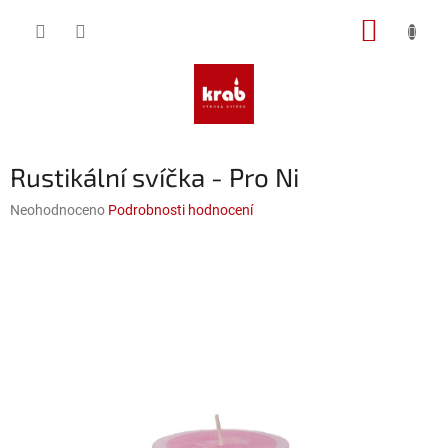
Přejít
NÁKUP
na
obsah
KOŠÍK
Rustikální svíčka - Pro Ni
Průměrné
Neohodnoceno
Podrobnosti hodnocení
hodnocení
produktu
je
0,0
z
5
hvězdiček.