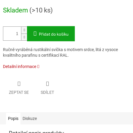
Měrná
Skladem
(>10 ks)
cena:
Přidat do košíku
Ručně vyráběná rustikální svíčka s motivem srdce, litá z vysoce
kvalitního parafinu s certifikací RAL.
Detailní informace
ZEPTAT SE
SDÍLET
Popis
Diskuze
Detailní popis produktu