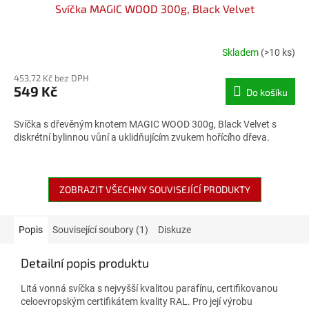
Svíčka MAGIC WOOD 300g, Black Velvet
Skladem
(>10 ks)
Průměrné
hodnocení
453,72 Kč bez DPH
produktu
549 Kč
Do košíku
je
4,3
z
Svíčka s dřevěným knotem MAGIC WOOD 300g, Black Velvet s
5
diskrétní bylinnou vůní a uklidňujícím zvukem hořícího dřeva.
hvězdiček.
ZOBRAZIT VŠECHNY SOUVISEJÍCÍ PRODUKTY
Popis
Související soubory (1)
Diskuze
Detailní popis produktu
Litá vonná svíčka s nejvyšší kvalitou parafínu, certifikovanou
celoevropským certifikátem kvality RAL. Pro její výrobu