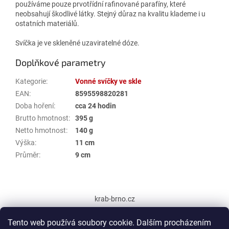
používáme pouze prvotřídní rafinované parafíny, které
neobsahují škodlivé látky. Stejný důraz na kvalitu klademe i u
ostatních materiálů.
Svíčka je ve skleněné uzaviratelné dóze.
Doplňkové parametry
Kategorie
:
Vonné svíčky ve skle
EAN
:
8595598820281
Doba hoření
:
cca 24 hodin
Brutto hmotnost
:
395 g
Netto hmotnost
:
140 g
Výška
:
11 cm
Průměr
:
9 cm
Z
á
krab-brno.cz
p
a
Tento web používá soubory cookie. Dalším procházením