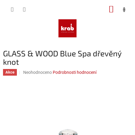
Přejít
NÁKUP
na
obsah
KOŠÍK
GLASS & WOOD Blue Spa dřevěný
knot
Průměrné
Neohodnoceno
Podrobnosti hodnocení
Akce
hodnocení
produktu
je
0,0
z
5
hvězdiček.