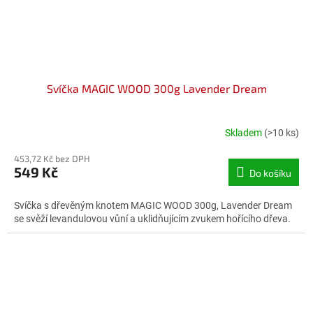
Svíčka MAGIC WOOD 300g Lavender Dream
Skladem
(>10 ks)
Průměrné
hodnocení
453,72 Kč bez DPH
produktu
549 Kč
Do košíku
je
3,6
z
Svíčka s dřevěným knotem MAGIC WOOD 300g, Lavender Dream
5
se svěží levandulovou vůní a uklidňujícím zvukem hořícího dřeva.
hvězdiček.