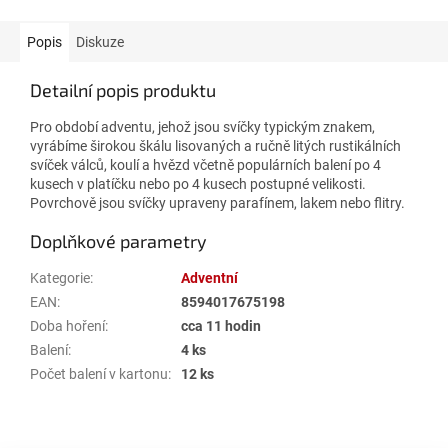
Popis
Diskuze
Detailní popis produktu
Pro období adventu, jehož jsou svíčky typickým znakem,
vyrábíme širokou škálu lisovaných a ručně litých rustikálních
svíček válců, koulí a hvězd včetně populárních balení po 4
kusech v platíčku nebo po 4 kusech postupné velikosti.
Povrchově jsou svíčky upraveny parafínem, lakem nebo flitry.
Doplňkové parametry
Kategorie
:
Adventní
EAN
:
8594017675198
Doba hoření
:
cca 11 hodin
Balení
:
4 ks
Počet balení v kartonu
:
12 ks
Z