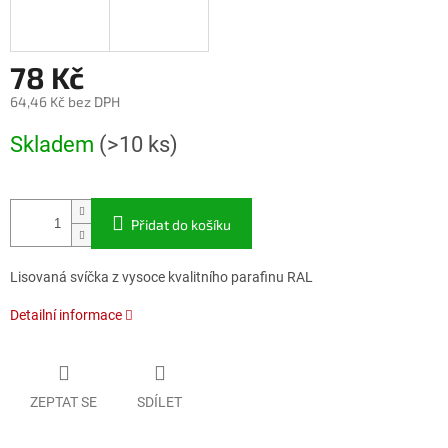
78 Kč
64,46 Kč bez DPH
Měrná
Skladem
(>10 ks)
cena:
Přidat do košíku
Lisovaná svíčka z vysoce kvalitního parafinu RAL
Detailní informace
ZEPTAT SE
SDÍLET