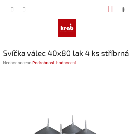
Přejít
NÁKUP
na
obsah
KOŠÍK
Svíčka válec 40x80 lak 4 ks stříbrná
Průměrné
Neohodnoceno
Podrobnosti hodnocení
hodnocení
produktu
je
0,0
z
5
hvězdiček.