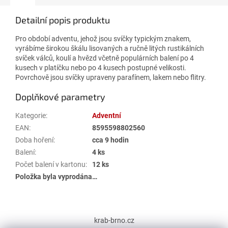
Detailní popis produktu
Pro období adventu, jehož jsou svíčky typickým znakem,
vyrábíme širokou škálu lisovaných a ručně litých rustikálních
svíček válců, koulí a hvězd včetně populárních balení po 4
kusech v platíčku nebo po 4 kusech postupné velikosti.
Povrchově jsou svíčky upraveny parafínem, lakem nebo flitry.
Doplňkové parametry
Kategorie
:
Adventní
EAN
:
8595598802560
Doba hoření
:
cca 9 hodin
Balení
:
4 ks
Počet balení v kartonu
:
12 ks
Položka byla vyprodána…
Z
á
krab-brno.cz