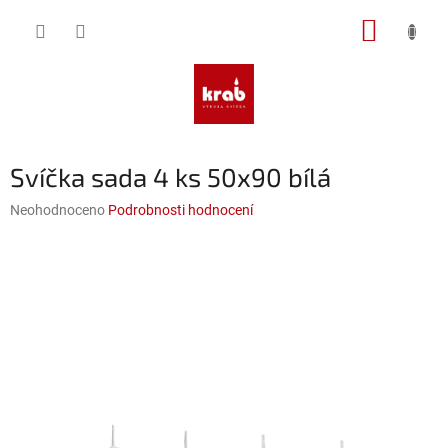
Přejít
NÁKUP
na
obsah
KOŠÍK
Svíčka sada 4 ks 50x90 bílá
Průměrné
Neohodnoceno
Podrobnosti hodnocení
hodnocení
produktu
je
0,0
z
5
hvězdiček.