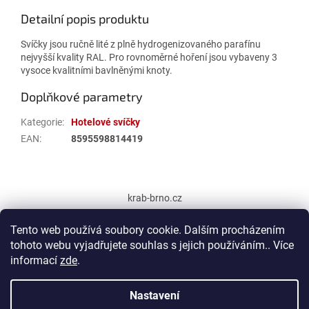
Detailní popis produktu
Svíčky jsou ručně lité z plně hydrogenizovaného parafínu
nejvyšší kvality RAL. Pro rovnoměrné hoření jsou vybaveny 3
vysoce kvalitními bavlněnými knoty.
Doplňkové parametry
Kategorie
:
Hotelové svíčky
EAN
:
8595598814419
Z
á
krab-brno.cz
p
a
Tento web používá soubory cookie. Dalším procházením
t
tohoto webu vyjadřujete souhlas s jejich používáním.. Více
í
informací
zde
.
Vytvořil Shoptet
Nastavení