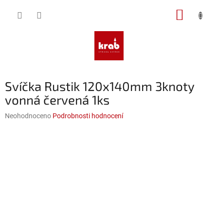
Přejít
NÁKUP
na
obsah
KOŠÍK
Svíčka Rustik 120x140mm 3knoty
vonná červená 1ks
Průměrné
Neohodnoceno
Podrobnosti hodnocení
hodnocení
produktu
je
0,0
z
5
hvězdiček.