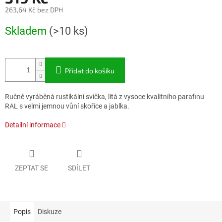
263,64 Kč bez DPH
Měrná
Skladem
(>10 ks)
cena:
Přidat do košíku
Ručně vyráběná rustikální svíčka, litá z vysoce kvalitního parafinu
RAL s velmi jemnou vůní skořice a jablka.
Detailní informace
ZEPTAT SE
SDÍLET
Popis
Diskuze